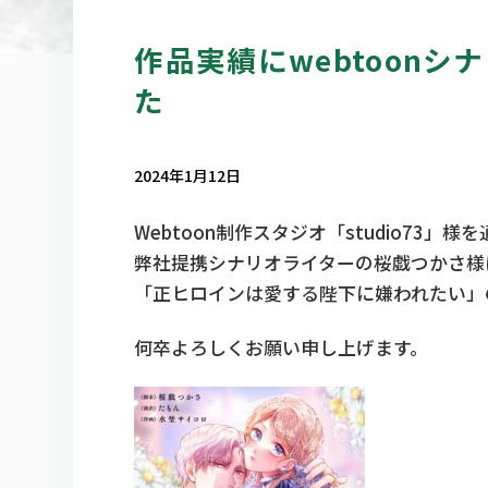
作品実績にwebtoon
た
2024年1月12日
Webtoon制作スタジオ「studio73」様
弊社提携シナリオライターの桜戯つかさ様
「正ヒロインは愛する陛下に嫌われたい」
何卒よろしくお願い申し上げます。